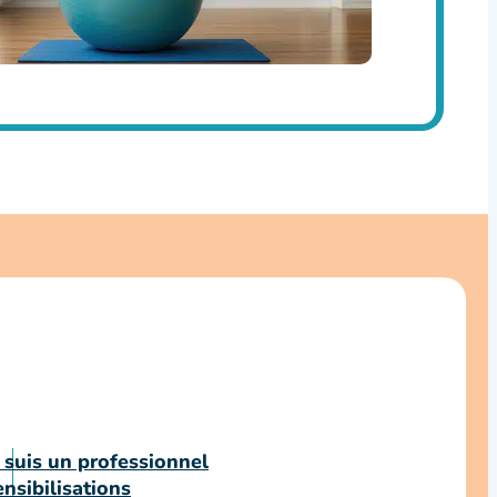
 suis un professionnel
nsibilisations