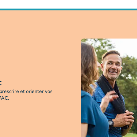
C
rescrire et orienter vos
APAC.