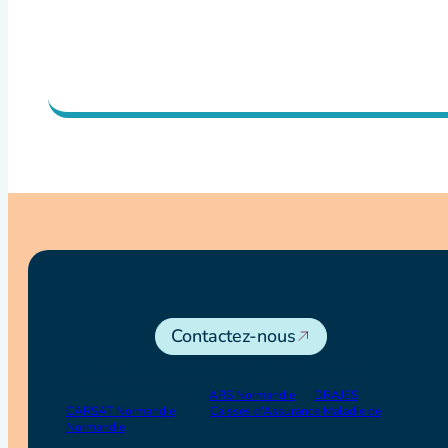
Contactez-nous
IMAPAC est un dispositif proposé par OncoNormandie & les
comités départementaux de la Ligue contre le cancer en
Normandie et financé par l’
ARS Normandie
, la
DRAJES
, la
CARSAT Normandie
et les
Caisses d’Assurance Maladie de
Normandie
.