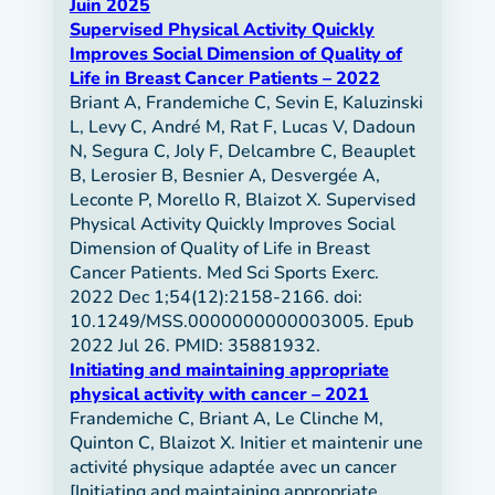
Juin 2025
Supervised Physical Activity Quickly
Improves Social Dimension of Quality of
Life in Breast Cancer Patients – 2022
Briant A, Frandemiche C, Sevin E, Kaluzinski
L, Levy C, André M, Rat F, Lucas V, Dadoun
N, Segura C, Joly F, Delcambre C, Beauplet
B, Lerosier B, Besnier A, Desvergée A,
Leconte P, Morello R, Blaizot X. Supervised
Physical Activity Quickly Improves Social
Dimension of Quality of Life in Breast
Cancer Patients. Med Sci Sports Exerc.
2022 Dec 1;54(12):2158-2166. doi:
10.1249/MSS.0000000000003005. Epub
2022 Jul 26. PMID: 35881932.
Initiating and maintaining appropriate
physical activity with cancer – 2021
Frandemiche C, Briant A, Le Clinche M,
Quinton C, Blaizot X. Initier et maintenir une
activité physique adaptée avec un cancer
[Initiating and maintaining appropriate