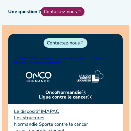
Une question ?
Contactez-nous
Contactez-nous
IMAPAC est un dispositif proposé par OncoNormandie & les comités
départementaux de la Ligue contre le cancer en Normandie et financé par
l’
ARS Normandie
, la
DRAJES
, la
CARSAT Normandie
et les
Caisses
d’Assurance Maladie de Normandie
.
OncoNormandie
Ligue contre le cancer
Le dispositif IMAPAC
Les structures
Normandie Sporte contre le cancer
Je suis un professionnel