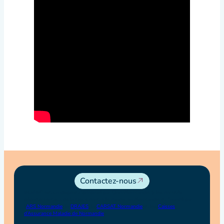
Contactez-nous
IMAPAC est un dispositif proposé par OncoNormandie & les comités
départementaux de la Ligue contre le cancer en Normandie et financé par
l’
ARS Normandie
, la
DRAJES
, la
CARSAT Normandie
et les
Caisses
d’Assurance Maladie de Normandie
.